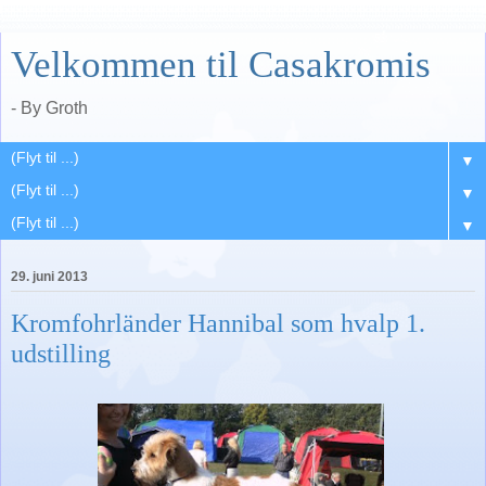
Velkommen til Casakromis
- By Groth
▼
▼
▼
29. juni 2013
Kromfohrländer Hannibal som hvalp 1.
udstilling